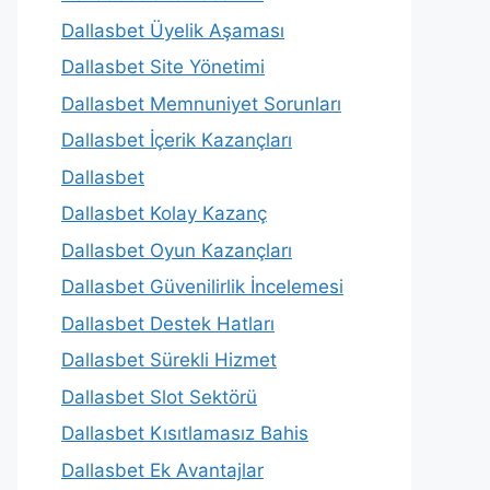
Dallasbet Üyelik Aşaması
Dallasbet Site Yönetimi
Dallasbet Memnuniyet Sorunları
Dallasbet İçerik Kazançları
Dallasbet
Dallasbet Kolay Kazanç
Dallasbet Oyun Kazançları
Dallasbet Güvenilirlik İncelemesi
Dallasbet Destek Hatları
Dallasbet Sürekli Hizmet
Dallasbet Slot Sektörü
Dallasbet Kısıtlamasız Bahis
Dallasbet Ek Avantajlar