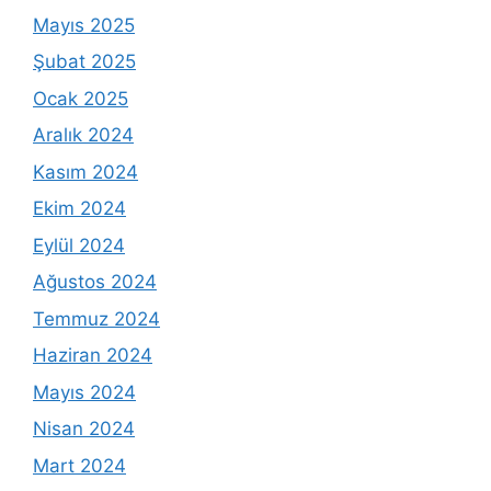
Mayıs 2025
Şubat 2025
Ocak 2025
Aralık 2024
Kasım 2024
Ekim 2024
Eylül 2024
Ağustos 2024
Temmuz 2024
Haziran 2024
Mayıs 2024
Nisan 2024
Mart 2024