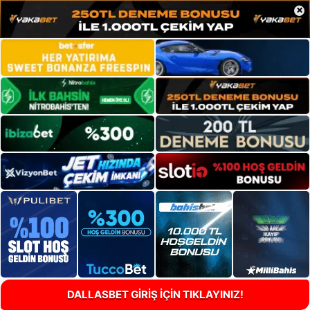
×
DALLASBET GİRİŞ İÇİN TIKLAYINIZ!