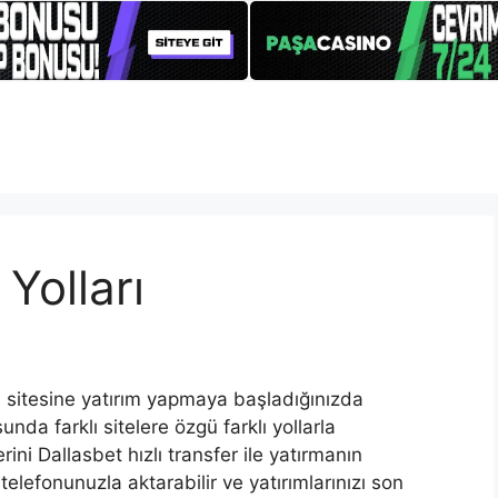
Yolları
is sitesine yatırım yapmaya başladığınızda
unda farklı sitelere özgü farklı yollarla
rini Dallasbet hızlı transfer ile yatırmanın
 telefonunuzla aktarabilir ve yatırımlarınızı son