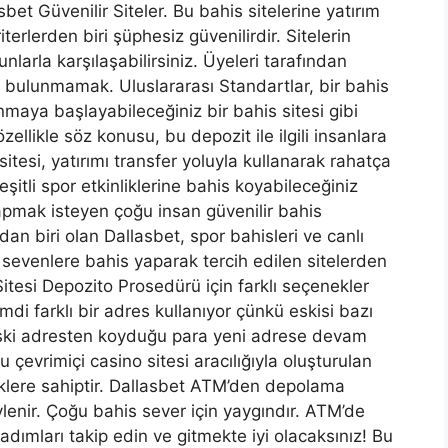
bet Güvenilir Siteler. Bu bahis sitelerine yatırım
erlerden biri şüphesiz güvenilirdir. Sitelerin
nlarla karşılaşabilirsiniz. Üyeleri tarafından
 bulunmamak. Uluslararası Standartlar, bir bahis
maya başlayabileceğiniz bir bahis sitesi gibi
zellikle söz konusu, bu depozit ile ilgili insanlara
 sitesi, yatırımı transfer yoluyla kullanarak rahatça
şitli spor etkinliklerine bahis koyabileceğiniz
 yapmak isteyen çoğu insan güvenilir bahis
an biri olan Dallasbet, spor bahisleri ve canlı
 sevenlere bahis yaparak tercih edilen sitelerden
Sitesi Depozito Prosedürü için farklı seçenekler
di farklı bir adres kullanıyor çünkü eskisi bazı
 eski adresten koyduğu para yeni adrese devam
 çevrimiçi casino sitesi aracılığıyla oluşturulan
eklere sahiptir. Dallasbet ATM’den depolama
lenir. Çoğu bahis sever için yaygındır. ATM’de
dımları takip edin ve gitmekte iyi olacaksınız! Bu