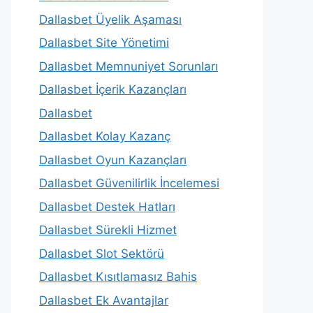
Dallasbet Üyelik Aşaması
Dallasbet Site Yönetimi
Dallasbet Memnuniyet Sorunları
Dallasbet İçerik Kazançları
Dallasbet
Dallasbet Kolay Kazanç
Dallasbet Oyun Kazançları
Dallasbet Güvenilirlik İncelemesi
Dallasbet Destek Hatları
Dallasbet Sürekli Hizmet
Dallasbet Slot Sektörü
Dallasbet Kısıtlamasız Bahis
Dallasbet Ek Avantajlar