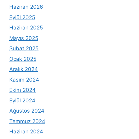
Haziran 2026
Eylül 2025
Haziran 2025
Mayıs 2025
Şubat 2025
Ocak 2025
Aralık 2024
Kasım 2024
Ekim 2024
Eylül 2024
Ağustos 2024
Temmuz 2024
Haziran 2024