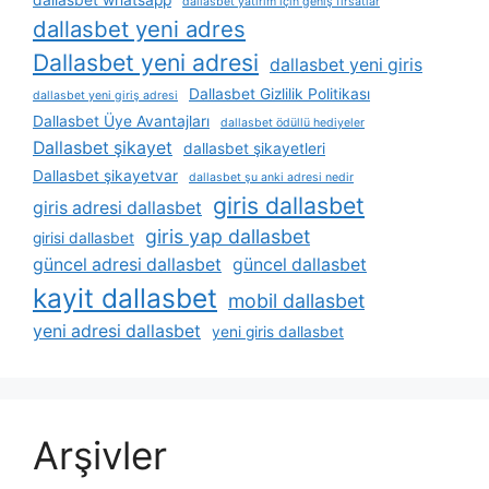
dallasbet whatsapp
dallasbet yatırım i̇çin geniş fırsatlar
dallasbet yeni adres
Dallasbet yeni adresi
dallasbet yeni giris
Dallasbet Gizlilik Politikası
dallasbet yeni giriş adresi
Dallasbet Üye Avantajları
dallasbet ödüllü hediyeler
Dallasbet şikayet
dallasbet şikayetleri
Dallasbet şikayetvar
dallasbet şu anki adresi nedir
giris dallasbet
giris adresi dallasbet
giris yap dallasbet
girisi dallasbet
güncel adresi dallasbet
güncel dallasbet
kayit dallasbet
mobil dallasbet
yeni adresi dallasbet
yeni giris dallasbet
Arşivler