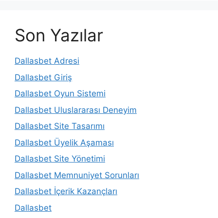
Son Yazılar
Dallasbet Adresi
Dallasbet Giriş
Dallasbet Oyun Sistemi
Dallasbet Uluslararası Deneyim
Dallasbet Site Tasarımı
Dallasbet Üyelik Aşaması
Dallasbet Site Yönetimi
Dallasbet Memnuniyet Sorunları
Dallasbet İçerik Kazançları
Dallasbet