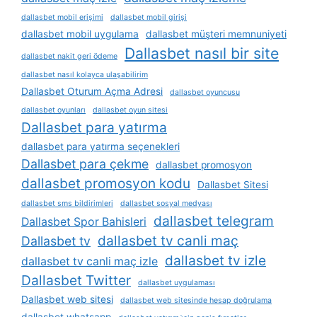
dallasbet mobil erişimi
dallasbet mobil girişi
dallasbet mobil uygulama
dallasbet müşteri memnuniyeti
Dallasbet nasıl bir site
dallasbet nakit geri ödeme
dallasbet nasıl kolayca ulaşabilirim
Dallasbet Oturum Açma Adresi
dallasbet oyuncusu
dallasbet oyunları
dallasbet oyun sitesi
Dallasbet para yatırma
dallasbet para yatırma seçenekleri
Dallasbet para çekme
dallasbet promosyon
dallasbet promosyon kodu
Dallasbet Sitesi
dallasbet sms bildirimleri
dallasbet sosyal medyası
dallasbet telegram
Dallasbet Spor Bahisleri
dallasbet tv canli maç
Dallasbet tv
dallasbet tv izle
dallasbet tv canli maç izle
Dallasbet Twitter
dallasbet uygulaması
Dallasbet web sitesi
dallasbet web sitesinde hesap doğrulama