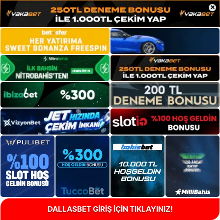
×
DALLASBET GİRİŞ İÇİN TIKLAYINIZ!