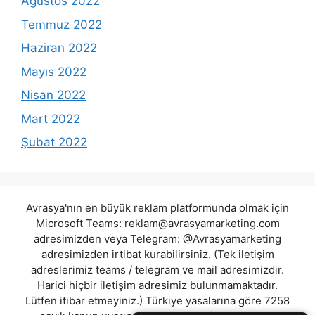
Ağustos 2022
Temmuz 2022
Haziran 2022
Mayıs 2022
Nisan 2022
Mart 2022
Şubat 2022
Avrasya'nın en büyük reklam platformunda olmak için
Microsoft Teams:
reklam@avrasyamarketing.com
adresimizden veya Telegram: @Avrasyamarketing
adresimizden irtibat kurabilirsiniz. (Tek iletişim
adreslerimiz teams / telegram ve mail adresimizdir.
Harici hiçbir iletişim adresimiz bulunmamaktadır.
Lütfen itibar etmeyiniz.) Türkiye yasalarına göre 7258