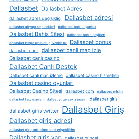
Dallasbet
Dallasbet Adres
Dallasbet adresi
dallasbet adres değişikliği
dallasbet altyapı seçenekleri
dallasbet bahis oyunları
Dallasbet Bahis Sitesi
dallasbet bahis çeşitleri
Dallasbet bonus
dallasbet bingo oyunları güvenilir mi
dallasbet canli maç izle
dallasbet canli
Dallasbet canlı casino
Dallasbet Canlı Destek
Dallasbet canlı maç izleme
dallasbet casino hizmetleri
Dallasbet casino oyunları
Dallasbet Casino Sitesi
dallasbet com
dallasbet erişimi
dallasbet girisi
dallasbet faiz oranları
dallasbet gerçek zamanlı
Dallasbet Giriş
dallasbet giris twitter
Dallasbet giriş adresi
dallasbet giriş adresime nasıl erişebilirim
Dallasbet giriş yap
dallasbet güncel