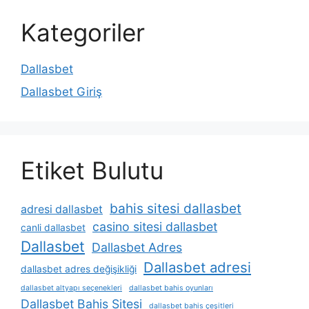
Kategoriler
Dallasbet
Dallasbet Giriş
Etiket Bulutu
bahis sitesi dallasbet
adresi dallasbet
casino sitesi dallasbet
canli dallasbet
Dallasbet
Dallasbet Adres
Dallasbet adresi
dallasbet adres değişikliği
dallasbet altyapı seçenekleri
dallasbet bahis oyunları
Dallasbet Bahis Sitesi
dallasbet bahis çeşitleri