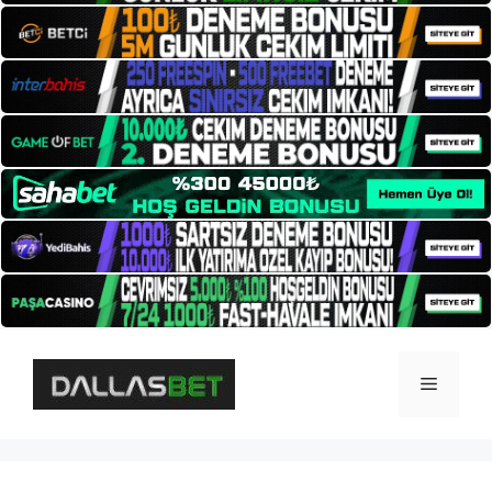
İçeriğe
atla
Menü