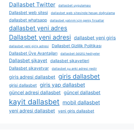
Dallasbet Twitter
dallasbet uygulaması
Dallasbet web sitesi
dallasbet web sitesinde hesap doğrulama
dallasbet whatsapp
dallasbet yatırım i̇çin geniş fırsatlar
dallasbet yeni adres
Dallasbet yeni adresi
dallasbet yeni giris
Dallasbet Gizlilik Politikası
dallasbet yeni giriş adresi
Dallasbet Üye Avantajları
dallasbet ödüllü hediyeler
Dallasbet şikayet
dallasbet şikayetleri
Dallasbet şikayetvar
dallasbet şu anki adresi nedir
giris dallasbet
giris adresi dallasbet
giris yap dallasbet
girisi dallasbet
güncel adresi dallasbet
güncel dallasbet
kayit dallasbet
mobil dallasbet
yeni adresi dallasbet
yeni giris dallasbet