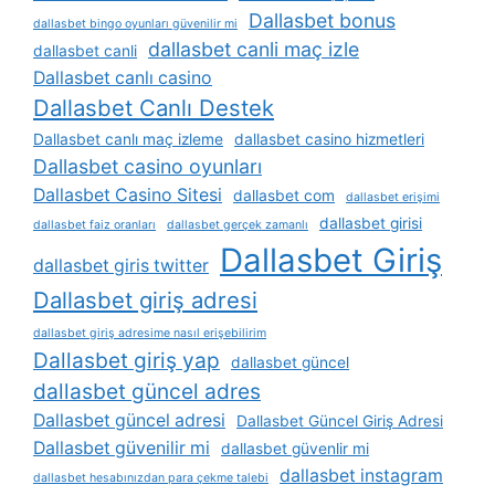
Dallasbet bonus
dallasbet bingo oyunları güvenilir mi
dallasbet canli maç izle
dallasbet canli
Dallasbet canlı casino
Dallasbet Canlı Destek
Dallasbet canlı maç izleme
dallasbet casino hizmetleri
Dallasbet casino oyunları
Dallasbet Casino Sitesi
dallasbet com
dallasbet erişimi
dallasbet girisi
dallasbet faiz oranları
dallasbet gerçek zamanlı
Dallasbet Giriş
dallasbet giris twitter
Dallasbet giriş adresi
dallasbet giriş adresime nasıl erişebilirim
Dallasbet giriş yap
dallasbet güncel
dallasbet güncel adres
Dallasbet güncel adresi
Dallasbet Güncel Giriş Adresi
Dallasbet güvenilir mi
dallasbet güvenlir mi
dallasbet instagram
dallasbet hesabınızdan para çekme talebi