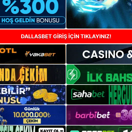
DALLASBET GİRİŞ İÇİN TIKLAYINIZ!