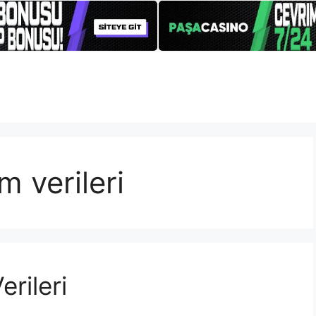
m verileri
erileri