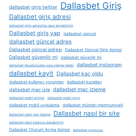
Dallasbet Giriş
dallasbet giris twitter
Dallasbet giriş adresi
dallasbet giriş adresime nasıl erişebilirim
Dallasbet giriş yap
dallasbet güncel
dallasbet güncel adres
Dallasbet güncel adresi
Dallasbet Güncel Giriş Adresi
Dallasbet güvenilir mi
dallasbet güvenlir mi
dallasbet instagram
dallasbet hesabınızdan para çekme talebi
dallasbet kayit
Dallasbet kaç oldu
dallasbet kullanıcı yorumları
dallasbet kuralları
dallasbet maç izleme
dallasbet maç izle
dallasbet mobil erişimi
dallasbet mobil girişi
dallasbet mobil uygulama
dallasbet müşteri memnuniyeti
Dallasbet nasıl bir site
dallasbet nakit geri ödeme
dallasbet nasıl kolayca ulaşabilirim
Dallasbet Oturum Açma Adresi
dallasbet oyuncusu