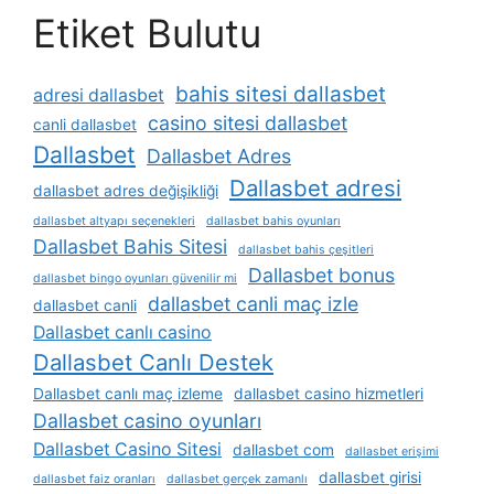
Etiket Bulutu
bahis sitesi dallasbet
adresi dallasbet
casino sitesi dallasbet
canli dallasbet
Dallasbet
Dallasbet Adres
Dallasbet adresi
dallasbet adres değişikliği
dallasbet altyapı seçenekleri
dallasbet bahis oyunları
Dallasbet Bahis Sitesi
dallasbet bahis çeşitleri
Dallasbet bonus
dallasbet bingo oyunları güvenilir mi
dallasbet canli maç izle
dallasbet canli
Dallasbet canlı casino
Dallasbet Canlı Destek
Dallasbet canlı maç izleme
dallasbet casino hizmetleri
Dallasbet casino oyunları
Dallasbet Casino Sitesi
dallasbet com
dallasbet erişimi
dallasbet girisi
dallasbet faiz oranları
dallasbet gerçek zamanlı