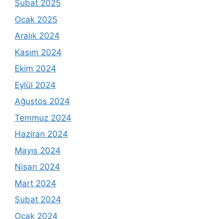
Şubat 2025
Ocak 2025
Aralık 2024
Kasım 2024
Ekim 2024
Eylül 2024
Ağustos 2024
Temmuz 2024
Haziran 2024
Mayıs 2024
Nisan 2024
Mart 2024
Şubat 2024
Ocak 2024