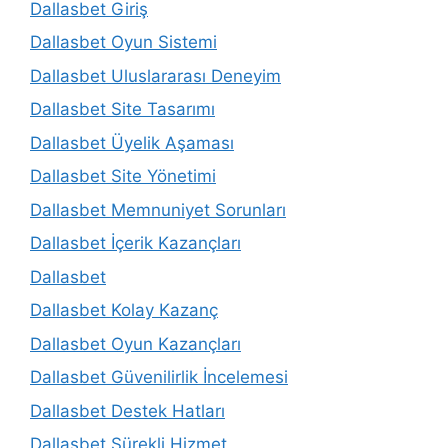
Dallasbet Giriş
Dallasbet Oyun Sistemi
Dallasbet Uluslararası Deneyim
Dallasbet Site Tasarımı
Dallasbet Üyelik Aşaması
Dallasbet Site Yönetimi
Dallasbet Memnuniyet Sorunları
Dallasbet İçerik Kazançları
Dallasbet
Dallasbet Kolay Kazanç
Dallasbet Oyun Kazançları
Dallasbet Güvenilirlik İncelemesi
Dallasbet Destek Hatları
Dallasbet Sürekli Hizmet