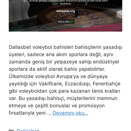
Dallasbet voleybol bahisleri bahisçilerin yasadışı
üyeleri, sadece ana akım sporlara değil, aynı
zamanda geniş bir yelpazeye sahip endüstriyel
sporlara da aktif olarak bahis yapabilirler.
Ülkemizde voleybol Avrupa’ya ve dünyaya
yayıldığı için Vakıfbank, Eczacıbaşı, Fenerbahçe
gibi voleyboldan çok para kazanan tenis kralları
var. Bu yasadışı bahisçi, müşterilerini memnun
etmeye ve çeşitli bonuslar ve promosyon
fırsatlarıyla yeni …
Devamını oku…
Kategoriler