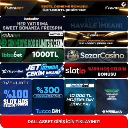
×
DALLASBET GİRİŞ İÇİN TIKLAYINIZ!