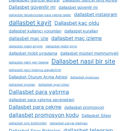
Dallasbet Güncel Giriş Adresi
Dallasbet güvenilir mi
dallasbet güvenlir mi
dallasbet instagram
dallasbet hesabınızdan para çekme talebi
dallasbet kayit
Dallasbet kaç oldu
dallasbet kullanıcı yorumları
dallasbet kuralları
dallasbet maç izleme
dallasbet maç izle
dallasbet mobil erişimi
dallasbet mobil girişi
dallasbet mobil uygulama
dallasbet müşteri memnuniyeti
Dallasbet nasıl bir site
dallasbet nakit geri ödeme
dallasbet nasıl kolayca ulaşabilirim
Dallasbet Oturum Açma Adresi
dallasbet oyuncusu
dallasbet oyunları
dallasbet oyun sitesi
Dallasbet para yatırma
dallasbet para yatırma seçenekleri
Dallasbet para çekme
dallasbet promosyon
dallasbet promosyon kodu
Dallasbet Sitesi
dallasbet sms bildirimleri
dallasbet sosyal medyası
dallasbet telegram
Dallasbet Spor Bahisleri