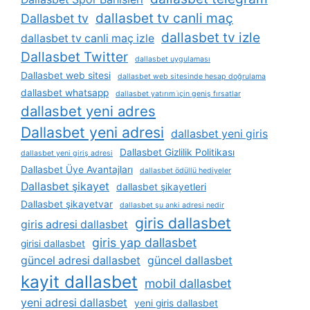
dallasbet tv canli maç
Dallasbet tv
dallasbet tv izle
dallasbet tv canli maç izle
Dallasbet Twitter
dallasbet uygulaması
Dallasbet web sitesi
dallasbet web sitesinde hesap doğrulama
dallasbet whatsapp
dallasbet yatırım i̇çin geniş fırsatlar
dallasbet yeni adres
Dallasbet yeni adresi
dallasbet yeni giris
Dallasbet Gizlilik Politikası
dallasbet yeni giriş adresi
Dallasbet Üye Avantajları
dallasbet ödüllü hediyeler
Dallasbet şikayet
dallasbet şikayetleri
Dallasbet şikayetvar
dallasbet şu anki adresi nedir
giris dallasbet
giris adresi dallasbet
giris yap dallasbet
girisi dallasbet
güncel adresi dallasbet
güncel dallasbet
kayit dallasbet
mobil dallasbet
yeni adresi dallasbet
yeni giris dallasbet