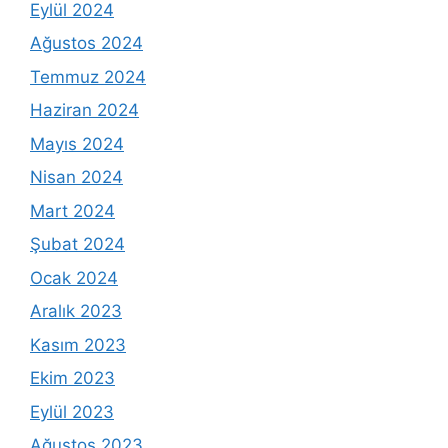
Eylül 2024
Ağustos 2024
Temmuz 2024
Haziran 2024
Mayıs 2024
Nisan 2024
Mart 2024
Şubat 2024
Ocak 2024
Aralık 2023
Kasım 2023
Ekim 2023
Eylül 2023
Ağustos 2023