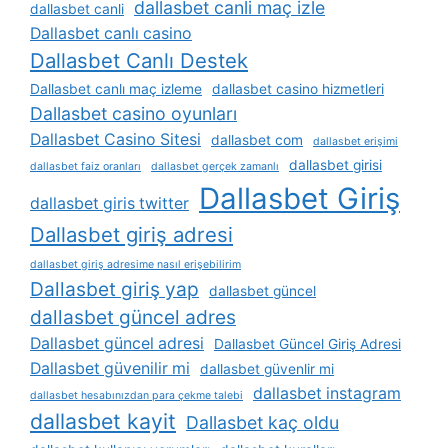
dallasbet canli maç izle
dallasbet canli
Dallasbet canlı casino
Dallasbet Canlı Destek
Dallasbet canlı maç izleme
dallasbet casino hizmetleri
Dallasbet casino oyunları
Dallasbet Casino Sitesi
dallasbet com
dallasbet erişimi
dallasbet girisi
dallasbet faiz oranları
dallasbet gerçek zamanlı
Dallasbet Giriş
dallasbet giris twitter
Dallasbet giriş adresi
dallasbet giriş adresime nasıl erişebilirim
Dallasbet giriş yap
dallasbet güncel
dallasbet güncel adres
Dallasbet güncel adresi
Dallasbet Güncel Giriş Adresi
Dallasbet güvenilir mi
dallasbet güvenlir mi
dallasbet instagram
dallasbet hesabınızdan para çekme talebi
dallasbet kayit
Dallasbet kaç oldu