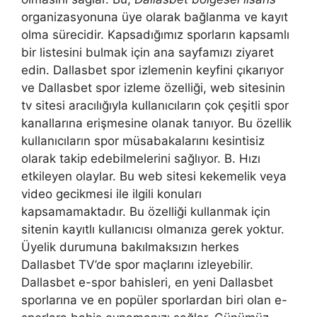
organizasyonuna üye olarak bağlanma ve kayıt
olma sürecidir. Kapsadığımız sporların kapsamlı
bir listesini bulmak için ana sayfamızı ziyaret
edin. Dallasbet spor izlemenin keyfini çıkarıyor
ve Dallasbet spor izleme özelliği, web sitesinin
tv sitesi aracılığıyla kullanıcıların çok çeşitli spor
kanallarına erişmesine olanak tanıyor. Bu özellik
kullanıcıların spor müsabakalarını kesintisiz
olarak takip edebilmelerini sağlıyor. B. Hızı
etkileyen olaylar. Bu web sitesi kekemelik veya
video gecikmesi ile ilgili konuları
kapsamamaktadır. Bu özelliği kullanmak için
sitenin kayıtlı kullanıcısı olmanıza gerek yoktur.
Üyelik durumuna bakılmaksızın herkes
Dallasbet TV’de spor maçlarını izleyebilir.
Dallasbet e-spor bahisleri, en yeni Dallasbet
sporlarına ve en popüler sporlardan biri olan e-