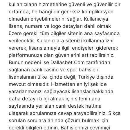
kullanıcıların hizmetlerine güvenli ve güvenilir bir
ortamda, herhangi bir gereksiz komplikasyon
olmadan erişebilmelerini sağlar. Kullanıcıya
lisans, numara ve logo detayları dahil olmak
üzere gerekli tüm bilgiler sitenin ana sayfasında
verilecektir. Kullanıcılara sitenizi kullanma izni
vererek, lisanslamayla ilgili endişeleri gidererek
platformunuza olan güvenlerini artırabilirsiniz.
Bunun nedeni ise Dallasbet.Com tarafından
sağlanan canlı casino ve spor bahisleri
lisanslarının ülke içinde değil, Türkiye dışında
mevcut olmasıdır. Hizmetten en iyi şekilde
yararlanmanızı sağlayacak lisanslar hakkında
daha detaylı bilgi almak için sitenin ana
sayfasında yer alan canlı destek hattına
ulaşarak sorularınıza cevap arayabilirsiniz. Sıkça
sorulan sorulara anında çözüm bulmak için
gerekli bilgileri edinin. Bahislerinizi çevrimiçi