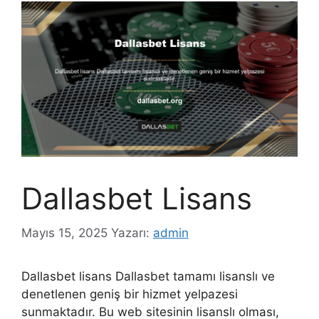
Dallasbet Lisans
Mayıs 15, 2025
Yazarı:
admin
Dallasbet lisans Dallasbet tamamı lisanslı ve
denetlenen geniş bir hizmet yelpazesi
sunmaktadır. Bu web sitesinin lisanslı olması,