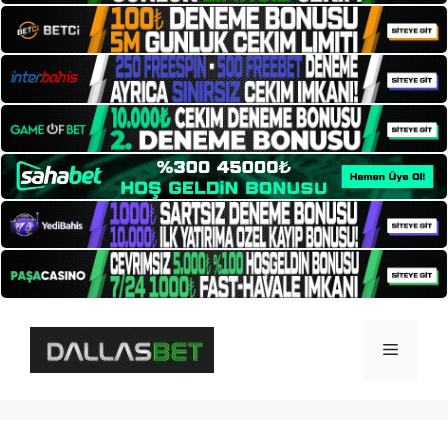
İçeriğe
atla
Menü