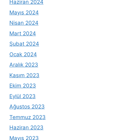
Haziran 2024
Mayıs 2024
Nisan 2024
Mart 2024
Şubat 2024
Ocak 2024
Aralık 2023
Kasım 2023
Ekim 2023
Eylül 2023
Ağustos 2023
Temmuz 2023
Haziran 2023
Mayıs 2023