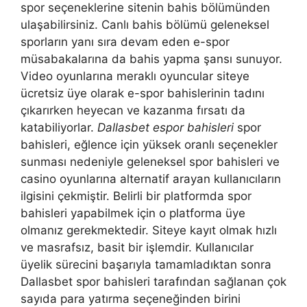
spor seçeneklerine sitenin bahis bölümünden
ulaşabilirsiniz. Canlı bahis bölümü geleneksel
sporların yanı sıra devam eden e-spor
müsabakalarına da bahis yapma şansı sunuyor.
Video oyunlarına meraklı oyuncular siteye
ücretsiz üye olarak e-spor bahislerinin tadını
çıkarırken heyecan ve kazanma fırsatı da
katabiliyorlar.
Dallasbet espor bahisleri
spor
bahisleri, eğlence için yüksek oranlı seçenekler
sunması nedeniyle geleneksel spor bahisleri ve
casino oyunlarına alternatif arayan kullanıcıların
ilgisini çekmiştir. Belirli bir platformda spor
bahisleri yapabilmek için o platforma üye
olmanız gerekmektedir. Siteye kayıt olmak hızlı
ve masrafsız, basit bir işlemdir. Kullanıcılar
üyelik sürecini başarıyla tamamladıktan sonra
Dallasbet spor bahisleri tarafından sağlanan çok
sayıda para yatırma seçeneğinden birini