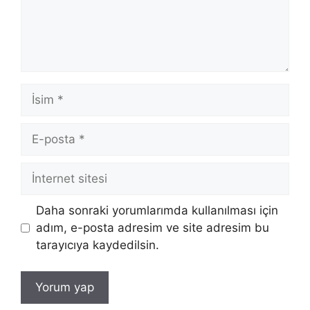
İsim
E-
posta
İnternet
sitesi
Daha sonraki yorumlarımda kullanılması için
adım, e-posta adresim ve site adresim bu
tarayıcıya kaydedilsin.