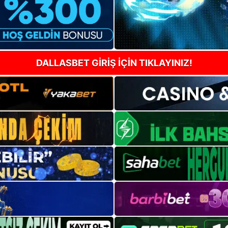
DALLASBET GİRİŞ İÇİN TIKLAYINIZ!