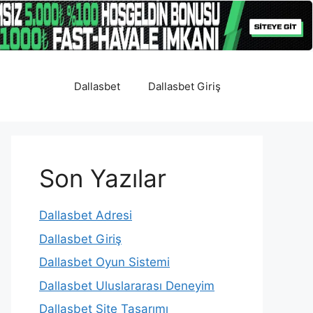
Dallasbet
Dallasbet Giriş
Son Yazılar
Dallasbet Adresi
Dallasbet Giriş
Dallasbet Oyun Sistemi
Dallasbet Uluslararası Deneyim
Dallasbet Site Tasarımı