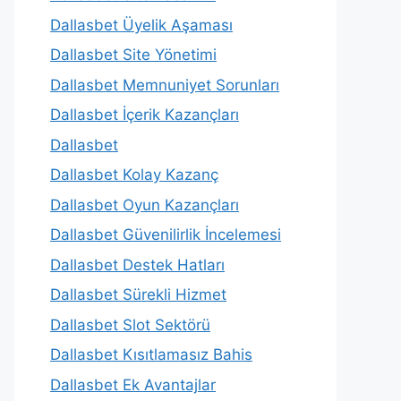
Dallasbet Üyelik Aşaması
Dallasbet Site Yönetimi
Dallasbet Memnuniyet Sorunları
Dallasbet İçerik Kazançları
Dallasbet
Dallasbet Kolay Kazanç
Dallasbet Oyun Kazançları
Dallasbet Güvenilirlik İncelemesi
Dallasbet Destek Hatları
Dallasbet Sürekli Hizmet
Dallasbet Slot Sektörü
Dallasbet Kısıtlamasız Bahis
Dallasbet Ek Avantajlar