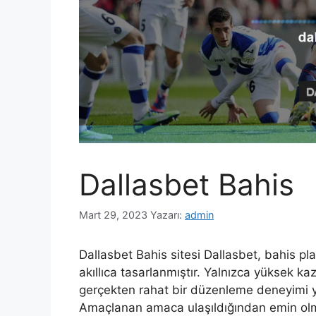
Dallasbet Bahis
Mart 29, 2023
Yazarı:
admin
Dallasbet Bahis sitesi
Dallasbet, bahis pla
akıllıca tasarlanmıştır. Yalnızca yüksek 
gerçekten rahat bir düzenleme deneyimi yar
Amaçlanan amaca ulaşıldığından emin olmak i