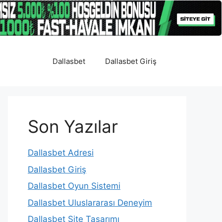
Dallasbet
Dallasbet Giriş
Son Yazılar
Dallasbet Adresi
Dallasbet Giriş
Dallasbet Oyun Sistemi
Dallasbet Uluslararası Deneyim
Dallasbet Site Tasarımı