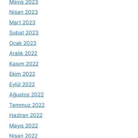
Mayıs 2023
Nisan 2023
Mart 2023
Şubat 2023
Ocak 2023
Aralık 2022
Kasım 2022
Ekim 2022
Eylül 2022
Ağustos 2022
Temmuz 2022
Haziran 2022
Mayıs 2022
Nisan 2022