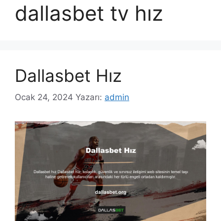
dallasbet tv hız
Dallasbet Hız
Ocak 24, 2024
Yazarı:
admin