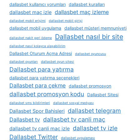
dallasbet kullanıcı yorumları
dallasbet kuralları
dallasbet maç izleme
dallasbet maç izle
dallasbet mobil erişimi
dallasbet mobil girişi
dallasbet mobil uygulama
dallasbet müşteri memnuniyeti
Dallasbet nasıl bir site
dallasbet nakit geri ödeme
dallasbet nasıl kolayca ulaşabilirim
Dallasbet Oturum Açma Adresi
dallasbet oyuncusu
dallasbet oyunları
dallasbet oyun sitesi
Dallasbet para yatırma
dallasbet para yatırma seçenekleri
Dallasbet para çekme
dallasbet promosyon
dallasbet promosyon kodu
Dallasbet Sitesi
dallasbet sms bildirimleri
dallasbet sosyal medyası
dallasbet telegram
Dallasbet Spor Bahisleri
dallasbet tv canli maç
Dallasbet tv
dallasbet tv izle
dallasbet tv canli maç izle
Dallasbet Twitter
dallasbet uygulaması