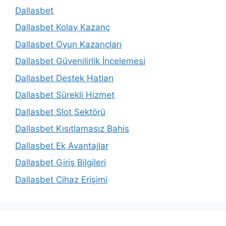
Dallasbet
Dallasbet Kolay Kazanç
Dallasbet Oyun Kazançları
Dallasbet Güvenilirlik İncelemesi
Dallasbet Destek Hatları
Dallasbet Sürekli Hizmet
Dallasbet Slot Sektörü
Dallasbet Kısıtlamasız Bahis
Dallasbet Ek Avantajlar
Dallasbet Giriş Bilgileri
Dallasbet Cihaz Erişimi