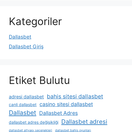
Kategoriler
Dallasbet
Dallasbet Giriş
Etiket Bulutu
bahis sitesi dallasbet
adresi dallasbet
casino sitesi dallasbet
canli dallasbet
Dallasbet
Dallasbet Adres
Dallasbet adresi
dallasbet adres değişikliği
dallasbet altyapı seçenekleri
dallasbet bahis oyunları