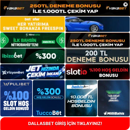
×
DALLASBET GİRİŞ İÇİN TIKLAYINIZ!