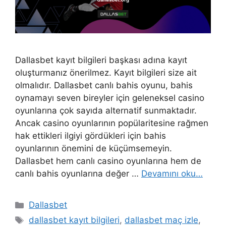
Dallasbet kayıt bilgileri başkası adına kayıt
oluşturmanız önerilmez. Kayıt bilgileri size ait
olmalıdır. Dallasbet canlı bahis oyunu, bahis
oynamayı seven bireyler için geleneksel casino
oyunlarına çok sayıda alternatif sunmaktadır.
Ancak casino oyunlarının popülaritesine rağmen
hak ettikleri ilgiyi gördükleri için bahis
oyunlarının önemini de küçümsemeyin.
Dallasbet hem canlı casino oyunlarına hem de
canlı bahis oyunlarına değer …
Devamını oku…
Kategoriler
Dallasbet
Etiketler
dallasbet kayıt bilgileri
,
dallasbet maç izle
,