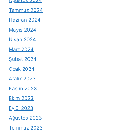
Ağustos 2024
Temmuz 2024
Haziran 2024
Mayıs 2024
Nisan 2024
Mart 2024
Şubat 2024
Ocak 2024
Aralık 2023
Kasım 2023
Ekim 2023
Eylül 2023
Ağustos 2023
Temmuz 2023