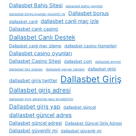
Dallasbet Bahis Sitesi
dallasbet bahis çeşitleri
Dallasbet bonus
dallasbet bingo oyunları güvenilir mi
dallasbet canli maç izle
dallasbet canli
Dallasbet canlı casino
Dallasbet Canlı Destek
Dallasbet canlı maç izleme
dallasbet casino hizmetleri
Dallasbet casino oyunları
Dallasbet Casino Sitesi
dallasbet com
dallasbet erişimi
dallasbet girisi
dallasbet faiz oranları
dallasbet gerçek zamanlı
Dallasbet Giriş
dallasbet giris twitter
Dallasbet giriş adresi
dallasbet giriş adresime nasıl erişebilirim
Dallasbet giriş yap
dallasbet güncel
dallasbet güncel adres
Dallasbet güncel adresi
Dallasbet Güncel Giriş Adresi
Dallasbet güvenilir mi
dallasbet güvenlir mi